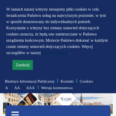
Przejdź do głównego
Przejdź do treści
Przejdź do mapy
W ramach naszej witryny stosujemy pliki cookies w celu
świadczenia Państwu usług na najwyższym poziomie, w tym
serwisu
menu
w sposób dostosowany do indywidualnych potrzeb.
Korzystanie z witryny bez zmiany ustawień dotyczących
cookies oznacza, że będą one zamieszczane w Państwa
urządzeniu końcowym. Możecie Państwo dokonać w każdym
czasie zmiany ustawień dotyczących cookies. Więcej
szczegółów w naszej
Polityce Cookies
.
Zamknij
informację
o
Biuletyn Informacji Publicznej
Kontakt
Cookies
polityce
Wersja kontrastowa
A
AA
AAA
prywatności
zmniejsz
zresetuj
zwiększ
czcionkę
czcionkę
Menu