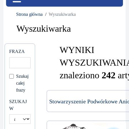
Strona główna
Wyszukiwarka
Wyszukiwarka
WYNIKI
FRAZA
WYSZUKIWANI
znaleziono
242
art
Szukaj
całej
frazy
Stowarzyszenie Podwórkowe Ani
SZUKAJ
W