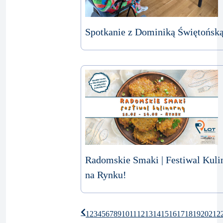
Spotkanie z Dominiką Świętońsk
Radomskie Smaki | Festiwal Kulin
na Rynku!
1
2
3
4
5
6
7
8
9
10
11
12
13
14
15
16
17
18
19
20
21
2