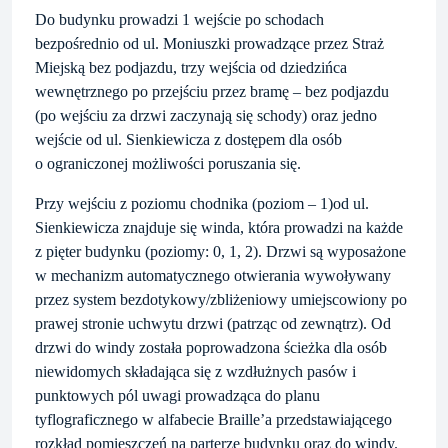
Do budynku prowadzi 1 wejście po schodach
bezpośrednio od ul. Moniuszki prowadzące przez Straż
Miejską bez podjazdu, trzy wejścia od dziedzińca
wewnętrznego po przejściu przez bramę – bez podjazdu
(po wejściu za drzwi zaczynają się schody) oraz jedno
wejście od ul. Sienkiewicza z dostępem dla osób
o ograniczonej możliwości poruszania się.
Przy wejściu z poziomu chodnika (poziom – 1)od ul.
Sienkiewicza znajduje się winda, która prowadzi na każde
z pięter budynku (poziomy: 0, 1, 2). Drzwi są wyposażone
w mechanizm automatycznego otwierania wywoływany
przez system bezdotykowy/zbliżeniowy umiejscowiony po
prawej stronie uchwytu drzwi (patrząc od zewnątrz). Od
drzwi do windy została poprowadzona ścieżka dla osób
niewidomych składająca się z wzdłużnych pasów i
punktowych pól uwagi prowadząca do planu
tyflograficznego w alfabecie Braille’a przedstawiającego
rozkład pomieszczeń na parterze budynku oraz do windy.