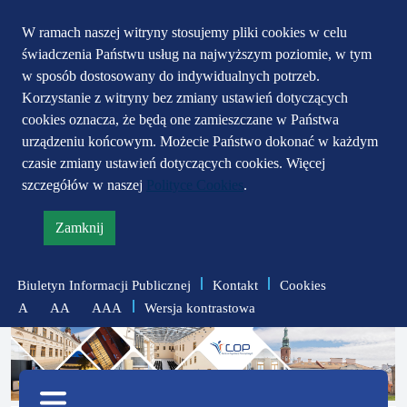
Przejdź do głównego
Przejdź do treści
Przejdź do mapy
W ramach naszej witryny stosujemy pliki cookies w celu
świadczenia Państwu usług na najwyższym poziomie, w tym
serwisu
menu
w sposób dostosowany do indywidualnych potrzeb.
Korzystanie z witryny bez zmiany ustawień dotyczących
cookies oznacza, że będą one zamieszczane w Państwa
urządzeniu końcowym. Możecie Państwo dokonać w każdym
czasie zmiany ustawień dotyczących cookies. Więcej
szczegółów w naszej
Polityce Cookies
.
Zamknij
informację
o
Biuletyn Informacji Publicznej
Kontakt
Cookies
polityce
Wersja kontrastowa
A
AA
AAA
prywatności
zmniejsz
zresetuj
zwiększ
czcionkę
czcionkę
Menu