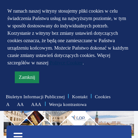
Przejdź do głównego
Przejdź do treści
Przejdź do mapy
W ramach naszej witryny stosujemy pliki cookies w celu
świadczenia Państwu usług na najwyższym poziomie, w tym
serwisu
menu
w sposób dostosowany do indywidualnych potrzeb.
Korzystanie z witryny bez zmiany ustawień dotyczących
cookies oznacza, że będą one zamieszczane w Państwa
urządzeniu końcowym. Możecie Państwo dokonać w każdym
czasie zmiany ustawień dotyczących cookies. Więcej
szczegółów w naszej
Polityce Cookies
.
Zamknij
informację
o
Biuletyn Informacji Publicznej
Kontakt
Cookies
polityce
Wersja kontrastowa
A
AA
AAA
prywatności
zmniejsz
zresetuj
zwiększ
czcionkę
czcionkę
Menu