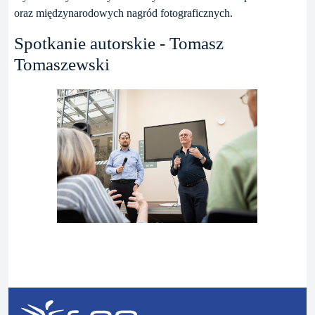
oraz międzynarodowych nagród fotograficznych.
Spotkanie autorskie - Tomasz
Tomaszewski
P
N
o
a
p
s
r
t