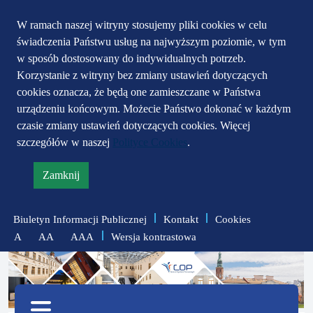
Przejdź do głównego
Przejdź do treści
Przejdź do mapy
W ramach naszej witryny stosujemy pliki cookies w celu
świadczenia Państwu usług na najwyższym poziomie, w tym
serwisu
menu
w sposób dostosowany do indywidualnych potrzeb.
Korzystanie z witryny bez zmiany ustawień dotyczących
cookies oznacza, że będą one zamieszczane w Państwa
urządzeniu końcowym. Możecie Państwo dokonać w każdym
czasie zmiany ustawień dotyczących cookies. Więcej
szczegółów w naszej
Polityce Cookies
.
Zamknij
informację
o
Biuletyn Informacji Publicznej
Kontakt
Cookies
polityce
Wersja kontrastowa
A
AA
AAA
prywatności
zmniejsz
zresetuj
zwiększ
czcionkę
czcionkę
Menu