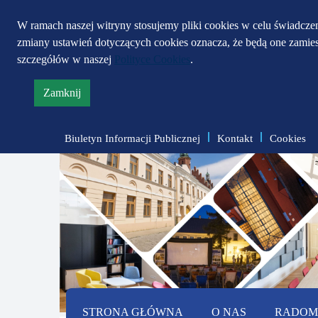
W ramach naszej witryny stosujemy pliki cookies w celu świadcz
zmiany ustawień dotyczących cookies oznacza, że będą one zami
szczegółów w naszej
Polityce Cookies
.
Zamknij
informację
o
Biuletyn Informacji Publicznej
Kontakt
Cookies
polityce
prywatności
STRONA GŁÓWNA
O NAS
RADOMS