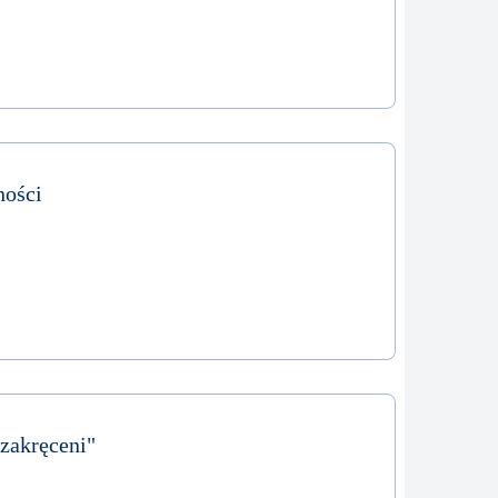
ości
 zakręceni"