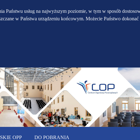
Przejdź do głównego
Przejdź do treści
Przejdź do mapy
enia Państwu usług na najwyższym poziomie, w tym w sposób dostosow
eszczane w Państwa urządzeniu końcowym. Możecie Państwo dokonać 
serwisu
menu
KIE OPP
DO POBRANIA