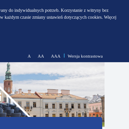
any do indywidualnych potrzeb. Korzystanie z witryny bez
w każdym czasie zmiany ustawień dotyczących cookies. Więcej
Wersja kontrastowa
A
AA
AAA
zmniejsz
zresetuj
zwiększ
czcionkę
czcionkę