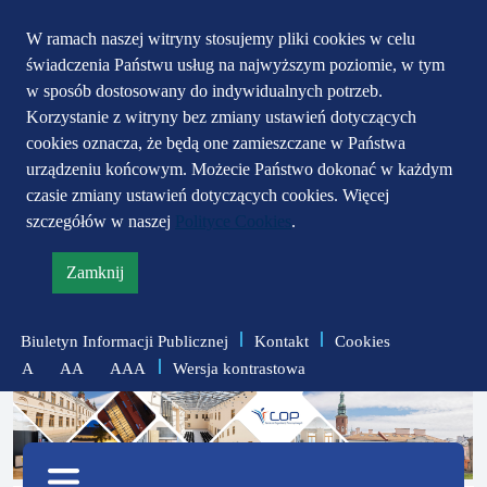
Przejdź do głównego
Przejdź do treści
Przejdź do mapy
W ramach naszej witryny stosujemy pliki cookies w celu
świadczenia Państwu usług na najwyższym poziomie, w tym
serwisu
menu
w sposób dostosowany do indywidualnych potrzeb.
Korzystanie z witryny bez zmiany ustawień dotyczących
cookies oznacza, że będą one zamieszczane w Państwa
urządzeniu końcowym. Możecie Państwo dokonać w każdym
czasie zmiany ustawień dotyczących cookies. Więcej
szczegółów w naszej
Polityce Cookies
.
Zamknij
informację
o
Biuletyn Informacji Publicznej
Kontakt
Cookies
polityce
Wersja kontrastowa
A
AA
AAA
prywatności
zmniejsz
zresetuj
zwiększ
czcionkę
czcionkę
Menu