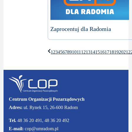
Zaprocentuj dla Radomia
1
2
3
4
5
6
7
8
9
10
11
12
13
14
15
16
17
18
19
20
21
2
Centrum Organizacji Pozarządowych
Adres:
ul. Rynek 15, 26-600 Radom
Tel.
48 36 20 491, 48 36 20 492
E-mail:
cop@umradom.pl