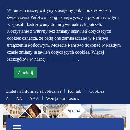
Przejdź do głównego
Przejdź do treści
Przejdź do mapy
W ramach naszej witryny stosujemy pliki cookies w celu
świadczenia Państwu usług na najwyższym poziomie, w tym
serwisu
menu
w sposób dostosowany do indywidualnych potrzeb.
Korzystanie z witryny bez zmiany ustawień dotyczących
cookies oznacza, że będą one zamieszczane w Państwa
urządzeniu końcowym. Możecie Państwo dokonać w każdym
czasie zmiany ustawień dotyczących cookies. Więcej
szczegółów w naszej
Polityce Cookies
.
Zamknij
informację
o
Biuletyn Informacji Publicznej
Kontakt
Cookies
polityce
Wersja kontrastowa
A
AA
AAA
prywatności
zmniejsz
zresetuj
zwiększ
czcionkę
czcionkę
Menu