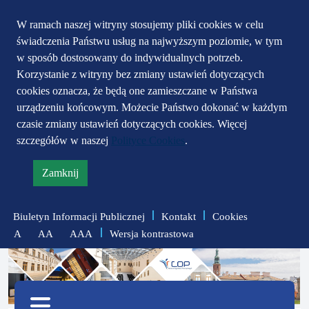
Przejdź do głównego
Przejdź do treści
Przejdź do mapy
W ramach naszej witryny stosujemy pliki cookies w celu
świadczenia Państwu usług na najwyższym poziomie, w tym
serwisu
menu
w sposób dostosowany do indywidualnych potrzeb.
Korzystanie z witryny bez zmiany ustawień dotyczących
cookies oznacza, że będą one zamieszczane w Państwa
urządzeniu końcowym. Możecie Państwo dokonać w każdym
czasie zmiany ustawień dotyczących cookies. Więcej
szczegółów w naszej
Polityce Cookies
.
Zamknij
informację
o
Biuletyn Informacji Publicznej
Kontakt
Cookies
polityce
Wersja kontrastowa
A
AA
AAA
prywatności
zmniejsz
zresetuj
zwiększ
czcionkę
czcionkę
Menu