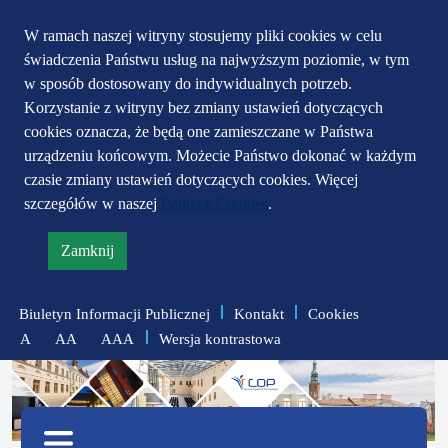
Przejdź do głównego
Przejdź do treści
Przejdź do mapy
W ramach naszej witryny stosujemy pliki cookies w celu
świadczenia Państwu usług na najwyższym poziomie, w tym
serwisu
menu
w sposób dostosowany do indywidualnych potrzeb.
Korzystanie z witryny bez zmiany ustawień dotyczących
cookies oznacza, że będą one zamieszczane w Państwa
urządzeniu końcowym. Możecie Państwo dokonać w każdym
czasie zmiany ustawień dotyczących cookies. Więcej
szczegółów w naszej
Polityce Cookies
.
Zamknij
informację
o
Biuletyn Informacji Publicznej
Kontakt
Cookies
polityce
Wersja kontrastowa
A
AA
AAA
prywatności
zmniejsz
zresetuj
zwiększ
czcionkę
czcionkę
Menu