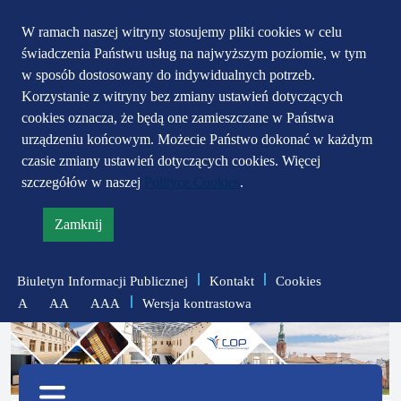
Przejdź do głównego
Przejdź do treści
Przejdź do mapy
W ramach naszej witryny stosujemy pliki cookies w celu
świadczenia Państwu usług na najwyższym poziomie, w tym
serwisu
menu
w sposób dostosowany do indywidualnych potrzeb.
Korzystanie z witryny bez zmiany ustawień dotyczących
cookies oznacza, że będą one zamieszczane w Państwa
urządzeniu końcowym. Możecie Państwo dokonać w każdym
czasie zmiany ustawień dotyczących cookies. Więcej
szczegółów w naszej
Polityce Cookies
.
Zamknij
informację
o
Biuletyn Informacji Publicznej
Kontakt
Cookies
polityce
Wersja kontrastowa
A
AA
AAA
prywatności
zmniejsz
zresetuj
zwiększ
czcionkę
czcionkę
Menu