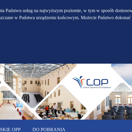
Przejdź do głównego
Przejdź do treści
Przejdź do mapy
enia Państwu usług na najwyższym poziomie, w tym w sposób dostosow
eszczane w Państwa urządzeniu końcowym. Możecie Państwo dokonać 
serwisu
menu
KIE OPP
DO POBRANIA