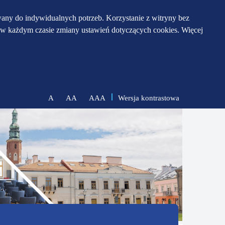
any do indywidualnych potrzeb. Korzystanie z witryny bez
w każdym czasie zmiany ustawień dotyczących cookies. Więcej
Wersja kontrastowa
A
AA
AAA
zmniejsz
zresetuj
zwiększ
czcionkę
czcionkę