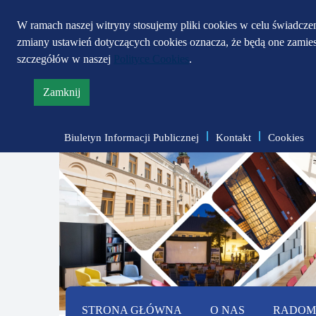
W ramach naszej witryny stosujemy pliki cookies w celu świadcz
zmiany ustawień dotyczących cookies oznacza, że będą one zami
szczegółów w naszej
Polityce Cookies
.
Zamknij
informację
o
Biuletyn Informacji Publicznej
Kontakt
Cookies
polityce
prywatności
STRONA GŁÓWNA
O NAS
RADOMS