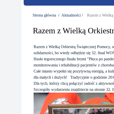
Strona główna
Aktualności
Razem z Wielką 
Razem z Wielką Orkiest
Razem z Wielką Orkiestrą Świątecznej Pomocy, ser
solidarności, bo wtedy odbędzie się 32. finał W
Hasło tegorocznego finału brzmi "Płuca po pandem
monitorowania i rehabilitacji pacjentów z choro
Całe miasto wypełni się pozytywną energią, a k
dla małych i dużych! Tradycyjnie o godzinie 20
Dla tych, którzy chcą połączyć radość z aktywno
Szczegóły wydarzenia znajdziecie na stronie 32. 