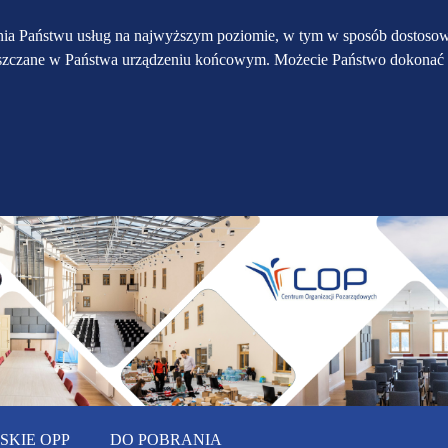
Przejdź do głównego
Przejdź do treści
Przejdź do mapy
enia Państwu usług na najwyższym poziomie, w tym w sposób dostosow
eszczane w Państwa urządzeniu końcowym. Możecie Państwo dokonać 
serwisu
menu
KIE OPP
DO POBRANIA