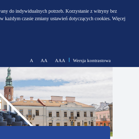
any do indywidualnych potrzeb. Korzystanie z witryny bez
w każdym czasie zmiany ustawień dotyczących cookies. Więcej
Wersja kontrastowa
A
AA
AAA
zmniejsz
zresetuj
zwiększ
czcionkę
czcionkę