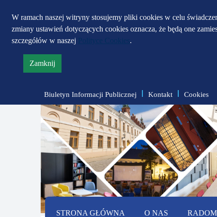
W ramach naszej witryny stosujemy pliki cookies w celu świadcz
zmiany ustawień dotyczących cookies oznacza, że będą one zami
szczegółów w naszej
Polityce Cookies
.
Zamknij
informację
o
Biuletyn Informacji Publicznej
Kontakt
Cookies
polityce
prywatności
STRONA GŁÓWNA
O NAS
RADOMS