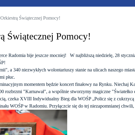
Orkiestrą Świątecznej Pomocy!
rą Świątecznej Pomocy!
ce Radomia bije jeszcze mocniej! W najbliższą niedzielę, 28 stycznia, 
OŚP!
ii", a 340 niezwykłych wolontariuszy stanie na ulicach naszego miasta
bami płuc.
ulminacyjnym momentem będzie koncert finałowy na Rynku. Niechaj Kam
:00 rozbrzmi "Karnawał", a wspólnie stworzymy magiczne "Światełko
ścią, czeka XVIII Indywidualny Bieg dla WOŚP „Policz się z cukrzycą
finału WOŚP w Radomiu. Przyłączcie się do tej niezapomnianej chwili,