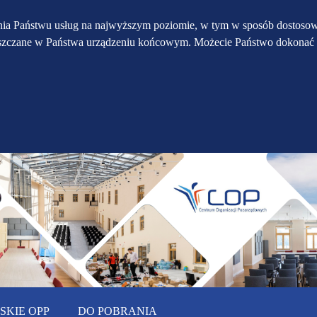
Przejdź do głównego
Przejdź do treści
Przejdź do mapy
enia Państwu usług na najwyższym poziomie, w tym w sposób dostosow
eszczane w Państwa urządzeniu końcowym. Możecie Państwo dokonać 
serwisu
menu
KIE OPP
DO POBRANIA