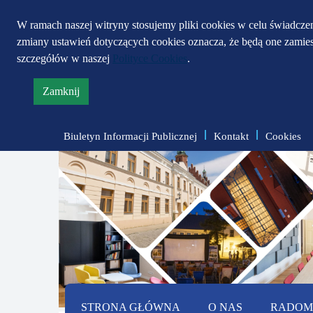
W ramach naszej witryny stosujemy pliki cookies w celu świadcz
zmiany ustawień dotyczących cookies oznacza, że będą one zami
szczegółów w naszej
Polityce Cookies
.
Zamknij
informację
o
Biuletyn Informacji Publicznej
Kontakt
Cookies
polityce
prywatności
STRONA GŁÓWNA
O NAS
RADOMS