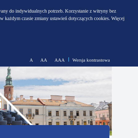
any do indywidualnych potrzeb. Korzystanie z witryny bez
w każdym czasie zmiany ustawień dotyczących cookies. Więcej
Wersja kontrastowa
A
AA
AAA
zmniejsz
zresetuj
zwiększ
czcionkę
czcionkę